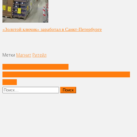
«Золотой ключик» заработал в Санкт-Петербурге
Метки
Магнит
Ритейл
Навигация
«Чайный рис» изобрели в Китае
по
Производство коньячного дистиллята сократилось в 2 раза в
записям
России
Найти: