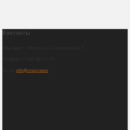
Контакты
Наш адрес: г. Москва, ул. Суворовская д. 6
Телефон: +7 495 963-27-31
Почта:
info@crispy.news