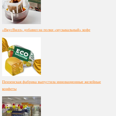
«ВкусВилл» добавил на полки «музыкальный» кофе
Пензенская фабрика выпустила инновационные желейные
конфеты