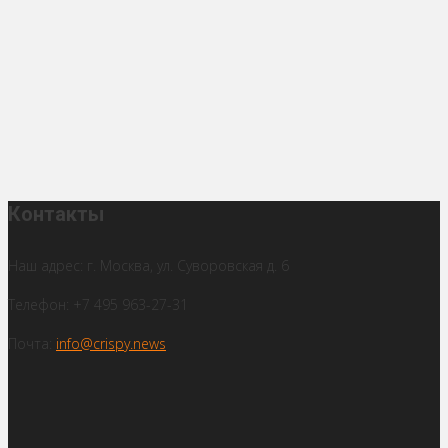
Контакты
Наш адрес: г. Москва, ул. Суворовская д. 6
Телефон: +7 495 963-27-31
Почта:
info@crispy.news