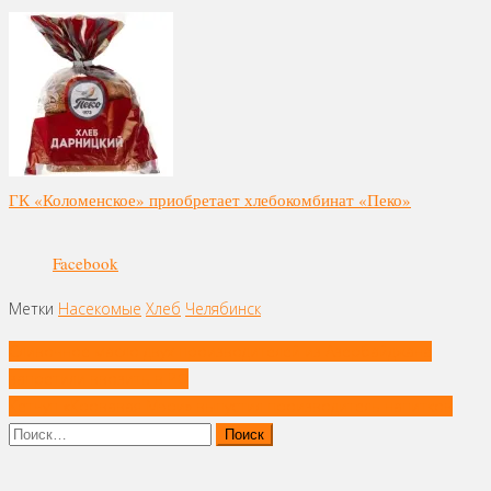
ГК «Коломенское» приобретает хлебокомбинат «Пеко»
Facebook
Метки
Насекомые
Хлеб
Челябинск
Навигация
Сливочное масло двух производителей из Азербайджана
по
запретили ввозить в РФ
записям
Кетчуп «Кровавая Мэри» выпустил производитель напитков
Найти: