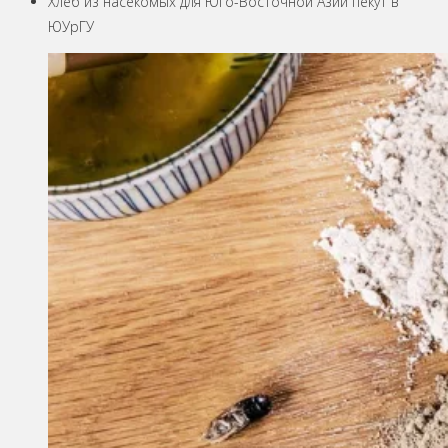
Хлеб из насекомых для Юго-Восточной Азии пекут в
ЮУрГУ