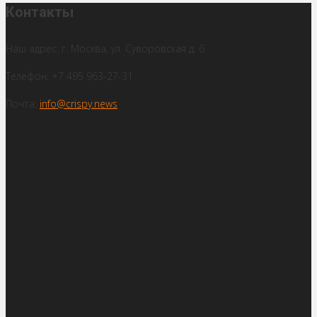
Контакты
Наш адрес: г. Москва, ул. Суворовская д. 6
Телефон: +7 495 963-27-31
Почта:
info@crispy.news