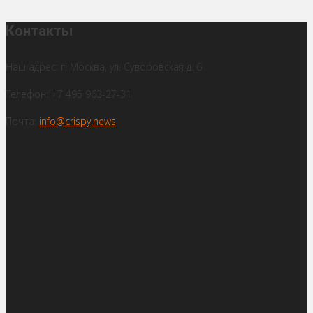
Контакты
Наш адрес: г. Москва, ул. Суворовская д. 6
Телефон: +7 495 963-27-31
Почта:
info@crispy.news