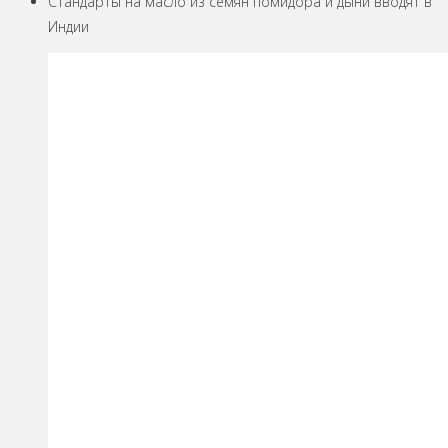
Стандарты на масло из семян помидора и дыни вводят в
Индии