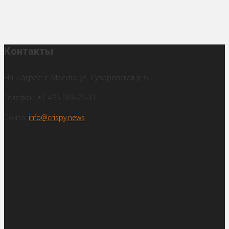
Контакты
Наш адрес: г. Москва, ул. Суворовская д. 6
Телефон: +7 495 963-27-31
Почта:
info@crispy.news