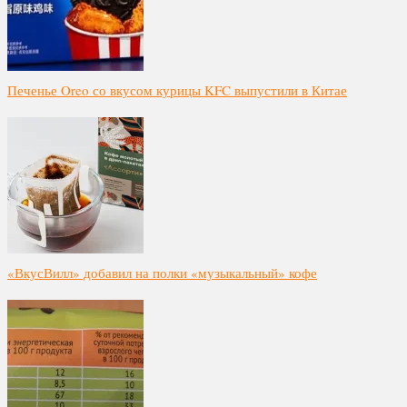
Печенье Oreo со вкусом курицы KFC выпустили в Китае
«ВкусВилл» добавил на полки «музыкальный» кофе