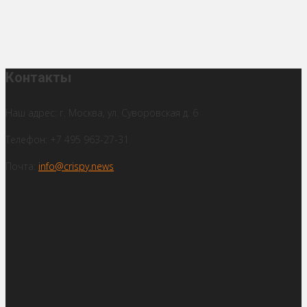
Контакты
Наш адрес: г. Москва, ул. Суворовская д. 6
Телефон: +7 495 963-27-31
Почта:
info@crispy.news