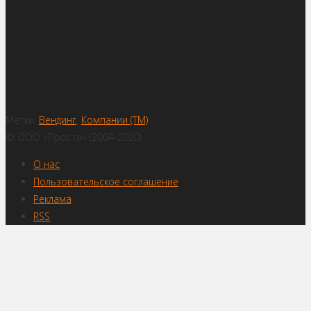
Метки:
Вендинг
,
Компании (ТМ)
© ООО «Просто» (2004-2020)
О нас
Пользовательское соглашение
Реклама
RSS