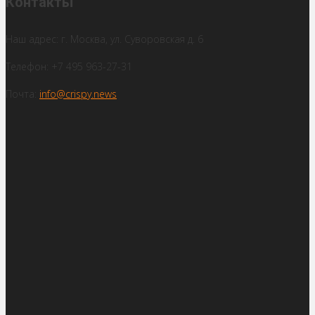
Контакты
Наш адрес: г. Москва, ул. Суворовская д. 6
Телефон: +7 495 963-27-31
Почта:
info@crispy.news