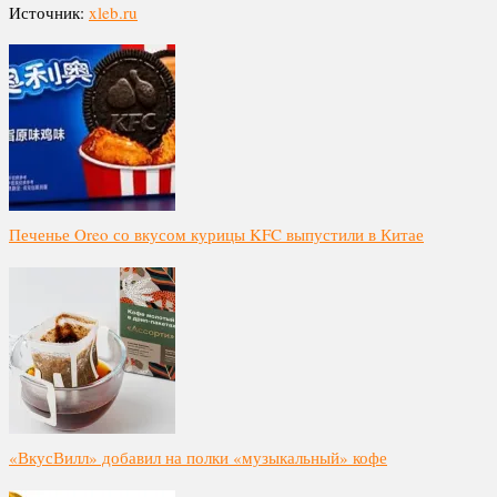
Источник:
xleb.ru
Печенье Oreo со вкусом курицы KFC выпустили в Китае
«ВкусВилл» добавил на полки «музыкальный» кофе