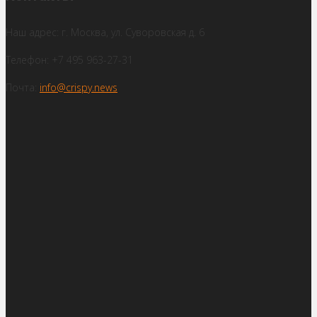
Наш адрес: г. Москва, ул. Суворовская д. 6
Телефон: +7 495 963-27-31
Почта:
info@crispy.news