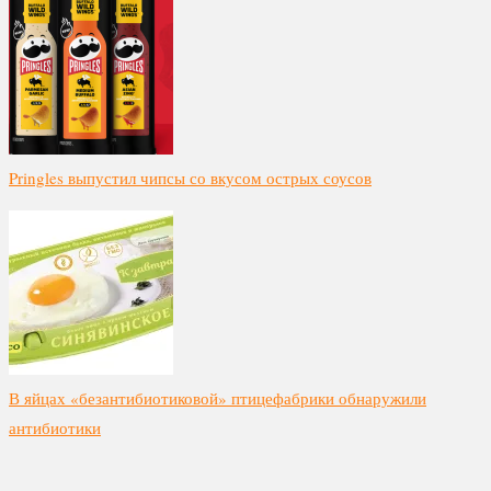
Pringles выпустил чипсы со вкусом острых соусов
В яйцах «безантибиотиковой» птицефабрики обнаружили
антибиотики