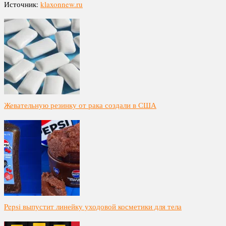
Источник:
klaxonnew.ru
Жевательную резинку от рака создали в США
Pepsi выпустит линейку уходовой косметики для тела