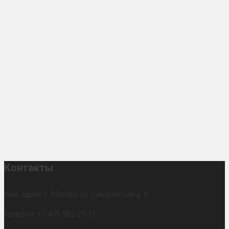
Контакты
Наш адрес: г. Москва, ул. Суворовская д. 6
Телефон: +7 495 963-27-31