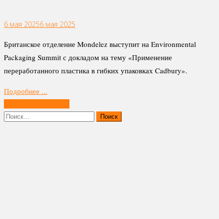
6 мая 2025
6 мая 2025
Британское отделение Mondelez выступит на Environmental
Packaging Summit с докладом на тему «Применение
переработанного пластика в гибких упаковках Cadbury».
Подробнее ...
Навигация
Предыдущие записи
по
Найти:
записям