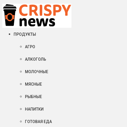
Четверг, 06 августа, 2026
Crispy News/Криспи Ньюс
События и тенденции рынка пищевой промышленности в России
ПРОДУКТЫ
АГРО
АЛКОГОЛЬ
МОЛОЧНЫЕ
МЯСНЫЕ
РЫБНЫЕ
НАПИТКИ
ГОТОВАЯ ЕДА