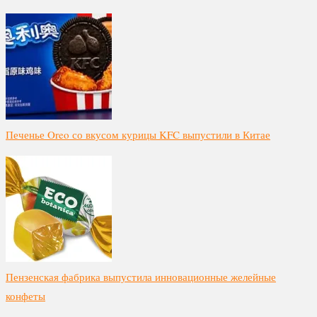
Печенье Oreo со вкусом курицы KFC выпустили в Китае
Пензенская фабрика выпустила инновационные желейные
конфеты