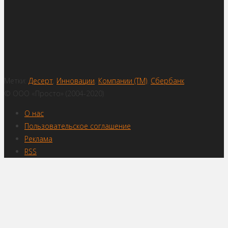
Метки:
Десерт
,
Инновации
,
Компании (ТМ)
,
Сбербанк
© ООО «Просто» (2004-2020)
О нас
Пользовательское соглашение
Реклама
RSS