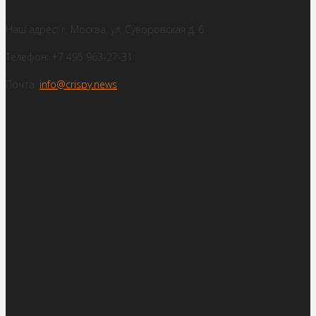
Наш адрес: г. Москва, ул. Суворовская д. 6
Телефон: +7 495 963-27-31
Почта:
info@crispy.news