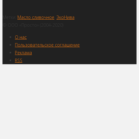
Метки:
Масло сливочное
,
ЭкоНива
© ООО «Просто» (2004-2020)
О нас
Пользовательское соглашение
Реклама
RSS