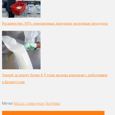
Роскачество: 95% опрошенных покупают молочные продукты
Ущерб за порчу более 6,5 тонн молока взыскали с работников
в Белоруссии
Метки
Масло сливочное
ЭкоНива
Навигация
Конфеты Skittles запретят продавать в Калифорнии с 2027