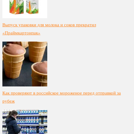
Выпуск упаковки для молока и соков прекратил
«Праймкартонпак»
Как проверяют в российское мороженое перед отправкой за
рубеж