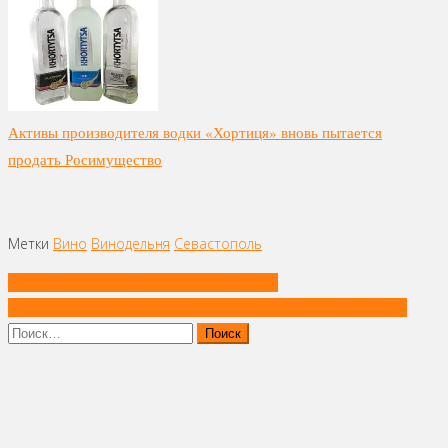
Активы производителя водки «Хортиця» вновь пытается
продать Росимущество
Метки
Вино
Винодельня
Севастополь
Навигация
Mak.by запустил передвижной ресторан
по
Единый стандарт для «молочных кухонь» могут ввести в РФ
записям
Найти: