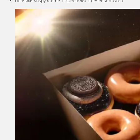
Пончики Krispy Kreme «скрестили» с печеньем Oreo