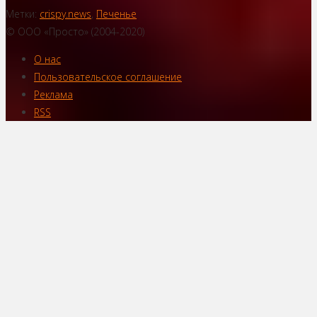
Метки:
crispy.news
,
Печенье
© ООО «Просто» (2004-2020)
О нас
Пользовательское соглашение
Реклама
RSS