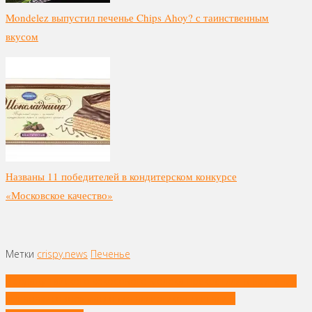
Mondelez выпустил печенье Chips Ahoy? с таинственным
вкусом
Названы 11 победителей в кондитерском конкурсе
«Московское качество»
Метки
crispy.news
Печенье
Навигация
Продажу тайского кокосового молока прекратили в Британии
по
«Неарахисовое» масло для аллергиков сделали в