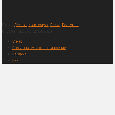
Метки:
Десерт
,
Красноярск
,
Пасха
,
Ресторан
© ООО «Просто» (2004-2020)
О нас
Пользовательское соглашение
Реклама
RSS