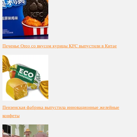
Печенье Oreo со вкусом курицы KFC выпустили в Китае
Пензенская фабрика выпустила инновационные желейные
конфеты