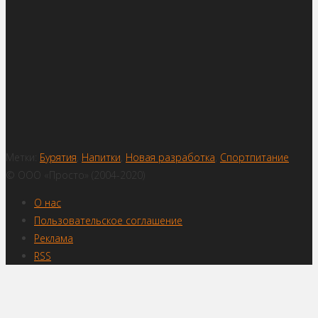
Метки:
Бурятия
,
Напитки
,
Новая разработка
,
Спортпитание
© ООО «Просто» (2004-2020)
О нас
Пользовательское соглашение
Реклама
RSS