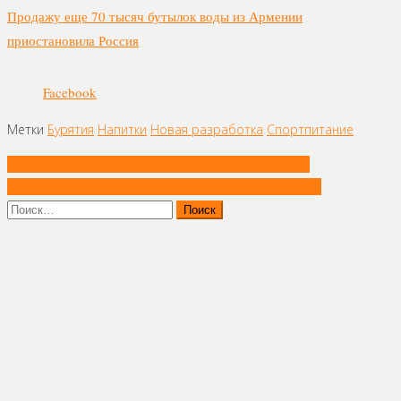
Продажу еще 70 тысяч бутылок воды из Армении
приостановила Россия
Facebook
Метки
Бурятия
Напитки
Новая разработка
Спортпитание
Навигация
Oreo выпустило печенье в стиле «Звездных Войн»
по
Carlsberg сварил пиво в честь тренера «Ливерпуля»
записям
Найти: