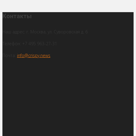
Контакты
Наш адрес: г. Москва, ул. Суворовская д. 6
Телефон: +7 495 963-27-31
Почта:
info@crispy.news