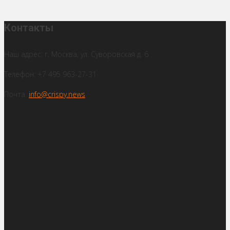
Контакты
Наш адрес: г. Москва, ул. Суворовская д. 6
Телефон: +7 495 963-27-31
Почта:
info@crispy.news