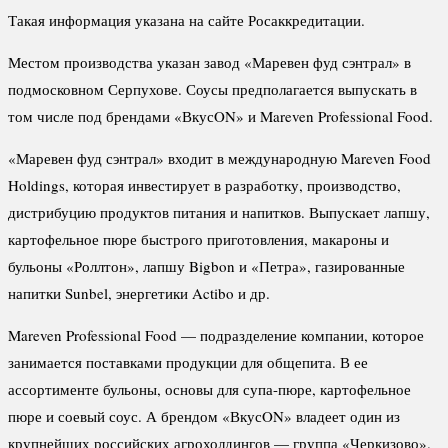
Такая информация указана на сайте Росаккредитации.
Местом производства указан завод «Маревен фуд сэнтрал» в
подмосковном Серпухове. Соусы предполагается выпускать в
том числе под брендами «ВкусON» и Mareven Professional Food.
«Маревен фуд сэнтрал» входит в международную Mareven Food
Holdings, которая инвестирует в разработку, производство,
дистрибуцию продуктов питания и напитков. Выпускает лапшу,
картофельное пюре быстрого приготовления, макароны и
бульоны «Роллтон», лапшу Bigbon и «Петра», газированные
напитки Sunbel, энергетики Actibo и др.
Mareven Professional Food — подразделение компании, которое
занимается поставками продукции для общепита. В ее
ассортименте бульоны, основы для супа-пюре, картофельное
пюре и соевый соус. А брендом «ВкусON» владеет один из
крупнейших российских агрохолдингов — группа «Черкизово».