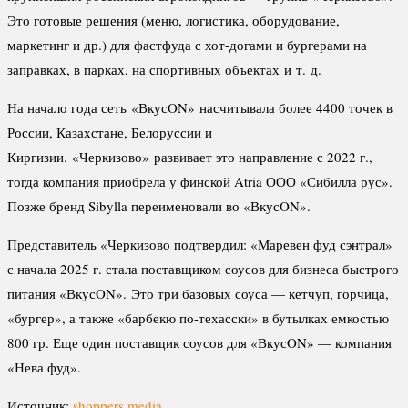
Это готовые решения (меню, логистика, оборудование,
маркетинг и др.) для фастфуда с хот-догами и бургерами на
заправках, в парках, на спортивных объектах и т. д.
На начало года сеть «ВкусON» насчитывала более 4400 точек в
России, Казахстане, Белоруссии и
Киргизии. «Черкизово» развивает это направление с 2022 г.,
тогда компания приобрела у финской Atria ООО «Сибилла рус».
Позже бренд Sibylla переименовали во «ВкусON».
Представитель «Черкизово подтвердил: «Маревен фуд сэнтрал»
с начала 2025 г. стала поставщиком соусов для бизнеса быстрого
питания «ВкусON». Это три базовых соуса — кетчуп, горчица,
«бургер», а также «барбекю по-техасски» в бутылках емкостью
800 гр. Еще один поставщик соусов для «ВкусON» — компания
«Нева фуд».
Источник:
shoppers.media