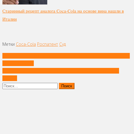
Старинный рецепт аналога Coca-Cola на основе вина нашли в
Италии
Метки
Coca-Cola
Роспатент
Суд
Навигация
Более 470 ГОСТов на испытания продуктов планируют принять
по
в Росстандарте
записям
Nestle подала патент на производство белка из ослиного
молока
Найти: