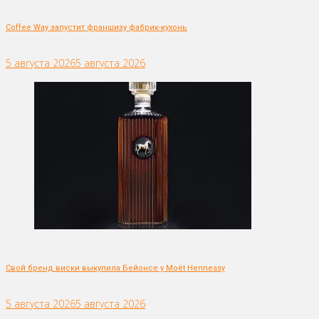
Coffee Way запустит франшизу фабрик-кухонь
5 августа 2026
5 августа 2026
Свой бренд виски выкупила Бейонсе у Moët Hennessy
5 августа 2026
5 августа 2026