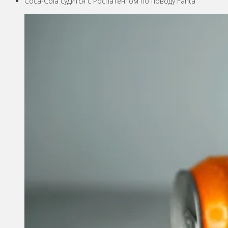
Coca-Cola судится с Роспатентом по поводу Fanta