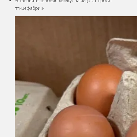
Установить ценовую «вилку» на яйца С1 просят
птицефабрики