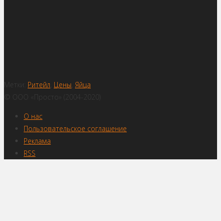
Метки:
Ритейл
,
Цены
,
Яйца
© ООО «Просто» (2004-2020)
О нас
Пользовательское соглашение
Реклама
RSS