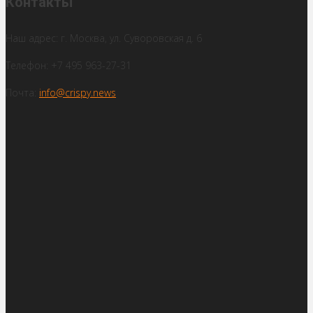
Контакты
Наш адрес: г. Москва, ул. Суворовская д. 6
Телефон: +7 495 963-27-31
Почта:
info@crispy.news