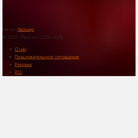
Метки:
Авокадо
© ООО «Просто» (2004-2020)
О нас
Пользовательское соглашение
Реклама
RSS