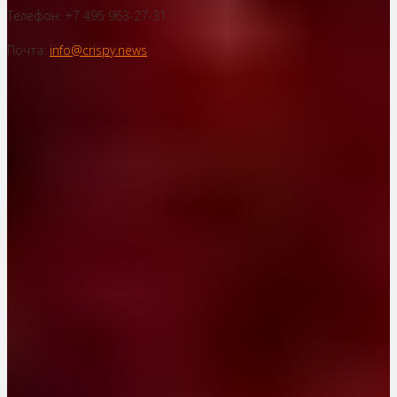
Телефон: +7 495 963-27-31
Почта:
info@crispy.news