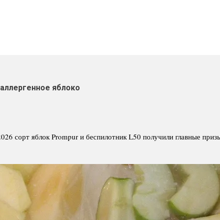
поаллергенное яблоко
 2026 сорт яблок Prompur и беспилотник L50 получили главные приз