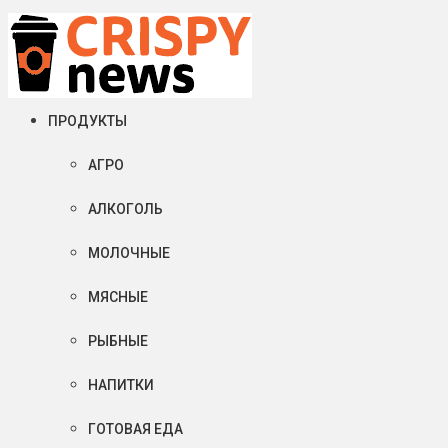
Четверг, 06 августа, 2026
Crispy News/Криспи Ньюс
События и тенденции рынка пищевой промышленности в России
ПРОДУКТЫ
АГРО
АЛКОГОЛЬ
МОЛОЧНЫЕ
МЯСНЫЕ
РЫБНЫЕ
НАПИТКИ
ГОТОВАЯ ЕДА