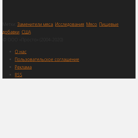
Метки:
Заменители мяса
,
Исследования
,
Мясо
,
Пищевые
добавки
,
США
© ООО «Просто» (2004-2020)
О нас
Пользовательское соглашение
Реклама
RSS