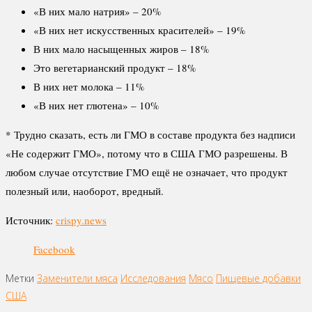
«В них мало натрия» – 20%
«В них нет искусственных красителей» – 19%
В них мало насыщенных жиров – 18%
Это вегетарианский продукт – 18%
В них нет молока – 11%
«В них нет глютена» – 10%
* Трудно сказать, есть ли ГМО в составе продукта без надписи
«Не содержит ГМО», потому что в США ГМО разрешены. В
любом случае отсутствие ГМО ещё не означает, что продукт
полезный или, наоборот, вредный.
Источник:
crispy.news
Facebook
Метки
Заменители мяса
Исследования
Мясо
Пищевые добавки
США