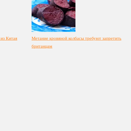
 из Китая
Метание кровяной колбасы требуют запретить
британцам