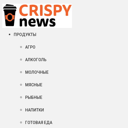
Понедельник, 10 августа, 2026
Crispy News/Криспи Ньюс
События и тенденции рынка пищевой промышленности в России
ПРОДУКТЫ
АГРО
АЛКОГОЛЬ
МОЛОЧНЫЕ
МЯСНЫЕ
РЫБНЫЕ
НАПИТКИ
ГОТОВАЯ ЕДА