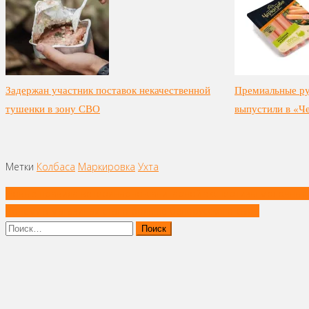
Задержан участник поставок некачественной
Премиальные ру
тушенки в зону СВО
выпустили в «Ч
Метки
Колбаса
Маркировка
Ухта
Навигация
Новые правила ветеринарно-санитарной экспертизы молочных
по
Почему в магазинах стало больше белорусского сыра
записям
Найти: