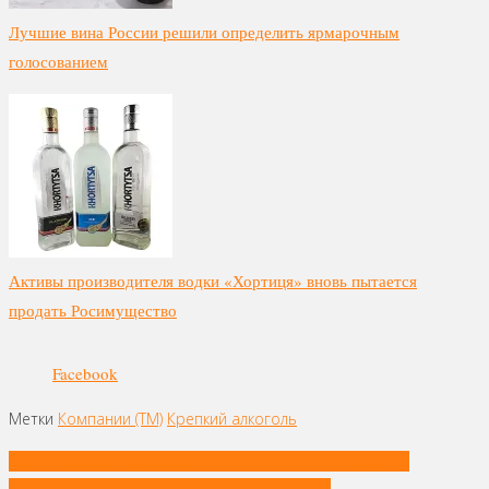
Лучшие вина России решили определить ярмарочным
голосованием
Активы производителя водки «Хортиця» вновь пытается
продать Росимущество
Facebook
Метки
Компании (ТМ)
Крепкий алкоголь
Навигация
Оленину будут перерабатывать по новым стандартам
по
Витаминную муку из хвои создали в Тюмени