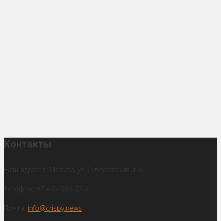
Контакты
Наш адрес: г. Москва, ул. Суворовская д. 6
Телефон: +7 495 963-27-31
Почта:
info@crispy.news