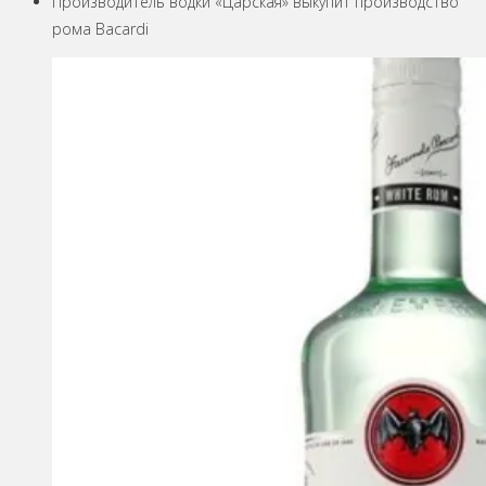
Производитель водки «Царская» выкупит производство
рома Bacardi