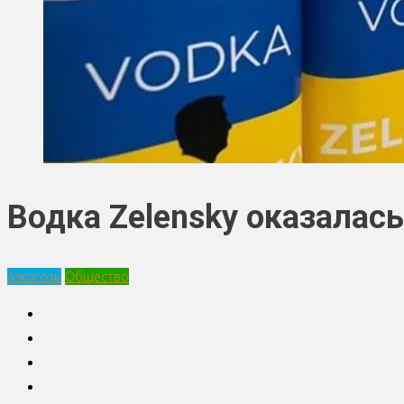
Водка Zelensky оказалас
Алкоголь
Общество