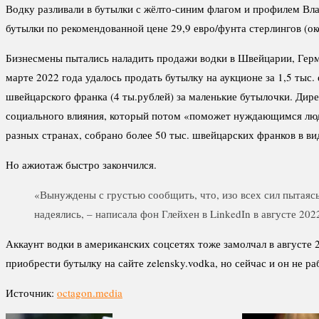
Водку разливали в бутылки с жёлто-синим флагом и профилем Вла
бутылки по рекомендованной цене 29,9 евро/фунта стерлингов (ок
Бизнесмены пытались наладить продажи водки в Швейцарии, Герм
марте 2022 года удалось продать бутылку на аукционе за 1,5 тыс
швейцарского франка (4 ты.рублей) за маленькие бутылочки. Дир
социального влияния, который потом «поможет нуждающимся людям
разных странах, собрано более 50 тыс. швейцарских франков в в
Но ажиотаж быстро закончился.
«Вынуждены с грустью сообщить, что, изо всех сил пытаясь
надеялись, – написала фон Глейхен в LinkedIn в августе 20
Аккаунт водки в американских соцсетях тоже замолчал в августе 
приобрести бутылку на сайте zelensky.vodka, но сейчас и он не ра
Источник:
octagon.media