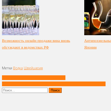
Возможность онлайн продажи вина вновь
Антипохмельный
обсуждают в ведомствах РФ
Японии
Метки
Водка
Швейцария
Навигация
Клеи и адгезивы в пищевых упаковках
по
Продажу тайского кокосового молока прекратили в Британии
записям
Найти: