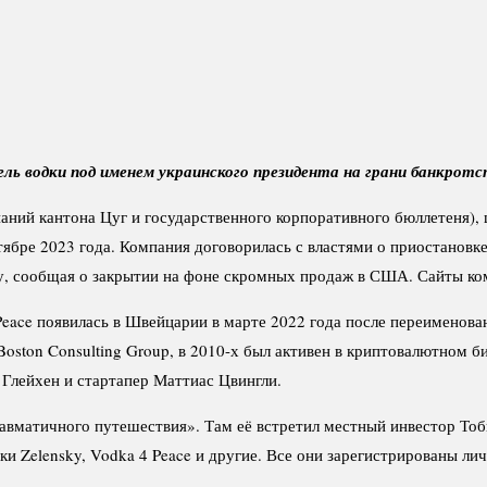
ь водки под именем украинского президента на грани банкротс
паний кантона Цуг и государственного корпоративного бюллетеня),
тябре 2023 года. Компания договорилась с властями о приостановке
, сообщая о закрытии на фоне скромных продаж в США. Сайты компа
Peace появилась в Швейцарии в марте 2022 года после переименов
oston Consulting Group, в 2010-х был активен в криптовалютном б
Глейхен и стартапер Маттиас Цвингли.
травматичного путешествия». Там её встретил местный инвестор Т
ки Zelensky, Vodka 4 Peace и другие. Все они зарегистрированы ли