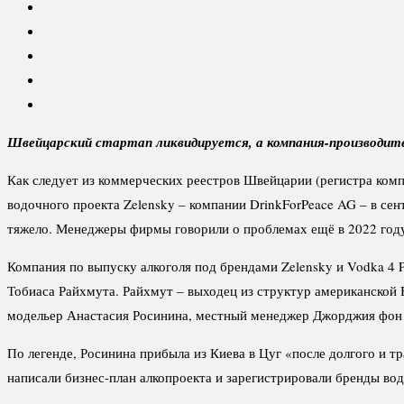
Швейцарский стартап ликвидируется, а компания-производител
Как следует из коммерческих реестров Швейцарии (регистра ком
водочного проекта Zelensky – компании DrinkForPeace AG – в сен
тяжело. Менеджеры фирмы говорили о проблемах ещё в 2022 году
Компания по выпуску алкоголя под брендами Zelensky и Vodka 4 
Тобиаса Райхмута. Райхмут – выходец из структур американской B
модельер Анастасия Росинина, местный менеджер Джорджия фон 
По легенде, Росинина прибыла из Киева в Цуг «после долгого и 
написали бизнес-план алкопроекта и зарегистрировали бренды вод