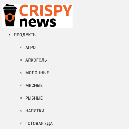
Суббота, 08 августа, 2026
Crispy News/Криспи Ньюс
События и тенденции рынка пищевой промышленности в России
ПРОДУКТЫ
АГРО
АЛКОГОЛЬ
МОЛОЧНЫЕ
МЯСНЫЕ
РЫБНЫЕ
НАПИТКИ
ГОТОВАЯ ЕДА