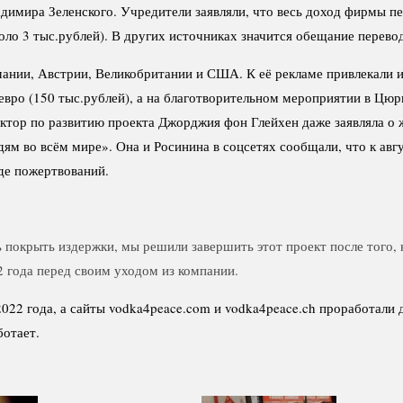
димира Зеленского. Учредители заявляли, что весь доход фирмы пе
оло 3 тыс.рублей). В других источниках значится обещание перевод
ании, Австрии, Великобритании и США. К её рекламе привлекали и
. евро (150 тыс.рублей), а на благотворительном мероприятии в Цю
ектор по развитию проекта Джорджия фон Глейхен даже заявляла о
 во всём мире». Она и Росинина в соцсетях сообщали, что к авгус
иде пожертвований.
 покрыть издержки, мы решили завершить этот проект после того, 
22 года перед своим уходом из компании.
2022 года, а сайты vodka4peace.com и vodka4peace.ch проработали
ботает.