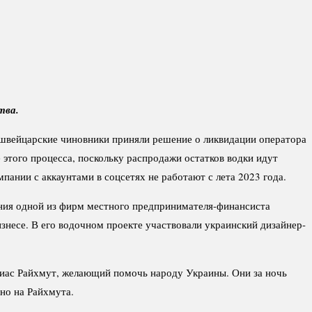
тва.
 швейцарские чиновники приняли решение о ликвидации оператора
 этого процесса, поскольку распродажи остатков водки идут
нии с аккаунтами в соцсетях не работают с лета 2023 года.
ания одной из фирм местного предпринимателя-финансиста
изнесе. В его водочном проекте участвовали украинский дизайнер-
обиас Райхмут, желающий помочь народу Украины. Они за ночь
чно на Райхмута.