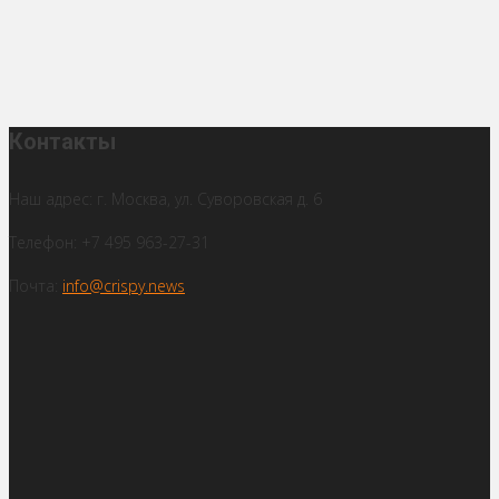
Контакты
Наш адрес: г. Москва, ул. Суворовская д. 6
Телефон: +7 495 963-27-31
Почта:
info@crispy.news