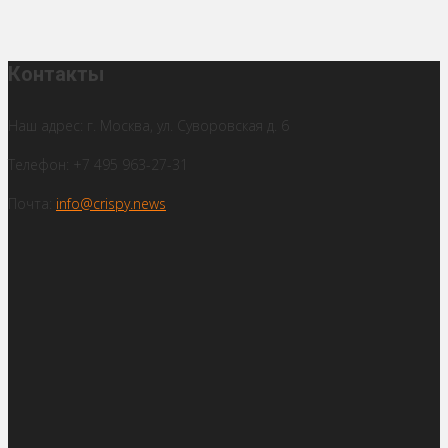
Контакты
Наш адрес: г. Москва, ул. Суворовская д. 6
Телефон: +7 495 963-27-31
Почта:
info@crispy.news