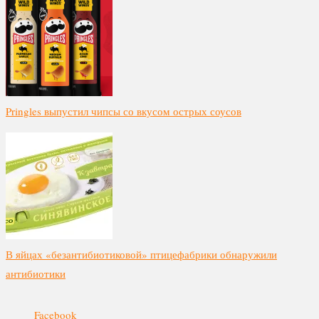
Pringles выпустил чипсы со вкусом острых соусов
В яйцах «безантибиотиковой» птицефабрики обнаружили
антибиотики
Facebook