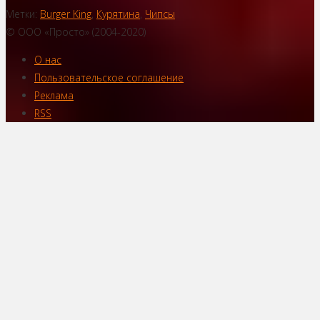
Метки:
Burger King
,
Курятина
,
Чипсы
© ООО «Просто» (2004-2020)
О нас
Пользовательское соглашение
Реклама
RSS