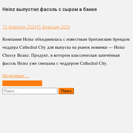
Heinz выпустил фасоль с сыром в банке
15 февраля 2024
15 февраля 2024
Компания Heinz объединилась с известным британским брендом
чеддера Cathedral City для выпуска на рынок новинки — Heinz
Cheesy Beanz. Продукт, в котором классическая запечённая
фасоль Heinz уже смешана с чеддером Cathedral City.
Подробнее ...
Навигация
Предыдущие записи
по
Найти:
записям