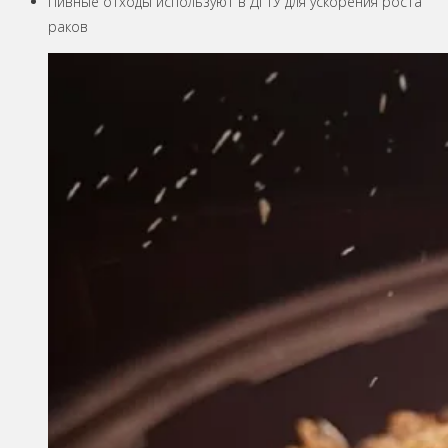
Пивные отходы используют в ДГТУ для ускорения роста
раков