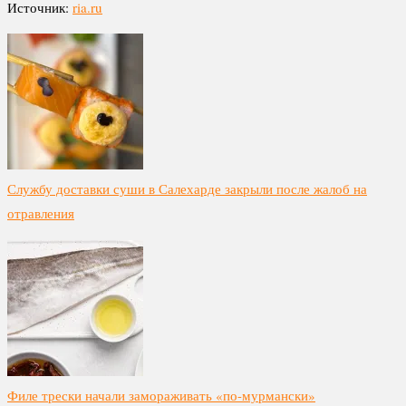
Источник:
ria.ru
Службу доставки суши в Салехарде закрыли после жалоб на
отравления
Филе трески начали замораживать «по-мурмански»