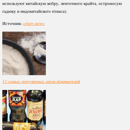
используют китайскую кобру, ленточного крайта, остроносую
гадюку и индокитайского птиаса).
Источник:
crispy.news
13 самых популярных антислёживателей