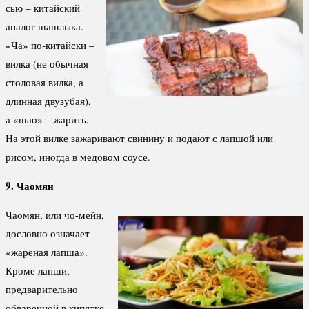
сью – китайский
аналог шашлыка.
«Ча» по-китайски –
вилка (не обычная
столовая вилка, а
длинная двузубая),
а «шао» – жарить.
На этой вилке зажаривают свинину и подают с лапшой или
рисом, иногда в медовом соусе.
9. Чаомян
Чаомян, или чо-мейн,
дословно означает
«жареная лапша».
Кроме лапши,
предварительно
обваренной в кипятке